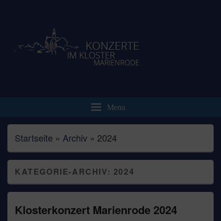
Brennecke-Veranstaltungen.de
Klosterkonzert Marienrode
Menu
Startseite
»
Archiv
»
2024
KATEGORIE-ARCHIV:
2024
Klosterkonzert Marienrode 2024