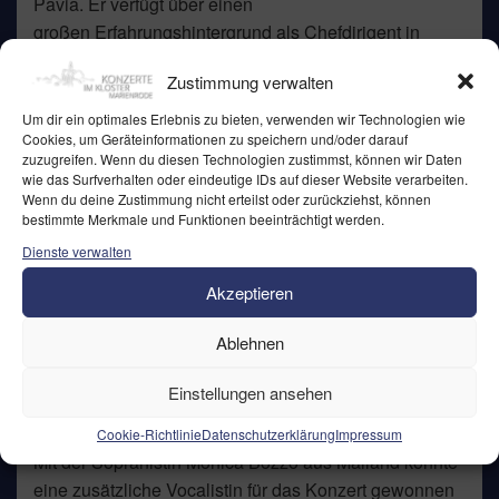
Pavia. Er verfügt über einen
großen Erfahrungshintergrund als Chefdirigent in
verschiedenen italienischen Orchestern.
Zustimmung verwalten
Um dir ein optimales Erlebnis zu bieten, verwenden wir Technologien wie
Cookies, um Geräteinformationen zu speichern und/oder darauf
zuzugreifen. Wenn du diesen Technologien zustimmst, können wir Daten
wie das Surfverhalten oder eindeutige IDs auf dieser Website verarbeiten.
Wenn du deine Zustimmung nicht erteilst oder zurückziehst, können
bestimmte Merkmale und Funktionen beeinträchtigt werden.
Dienste verwalten
Akzeptieren
Ablehnen
Einstellungen ansehen
Cookie-Richtlinie
Datenschutzerklärung
Impressum
Mit der Sopranistin Monica Bozzo aus Mailand konnte
eine zusätzliche Vocalistin für das Konzert gewonnen