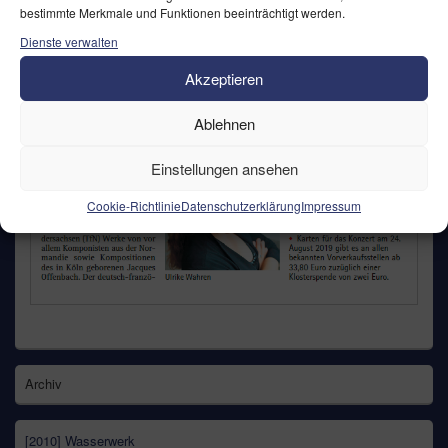
bestimmte Merkmale und Funktionen beeinträchtigt werden.
Dienste verwalten
Akzeptieren
Ablehnen
Einstellungen ansehen
Cookie-Richtlinie
Datenschutzerklärung
Impressum
Primärer
Archiv
Seitenleisten
Widget-
Bereich
[2010] Wasserwerk