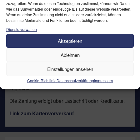
zuzugreifen. Wenn du diesen Technologien zustimmst, können wir Daten
wie das Surfverhalten oder eindeutige IDs auf dieser Website verarbeiten.
Wenn du deine Zustimmung nicht erteilst oder zurückziehst, können
bestimmte Merkmale und Funktionen beeinträchtigt werden.
Dienste verwalten
Akzeptieren
Ablehnen
Sie können Ihre Tickets bequem und sicher direkt über
das Internet buchen!
Einstellungen ansehen
Auf Wunsch werden Ihnen Ihre Karten per Post
Cookie-Richtlinie
Datenschutzerklärung
Impressum
zugestellt.
Die Zahlung erfolgt über Lastschrift oder Kreditkarte.
Link zum Kartenvorverkauf